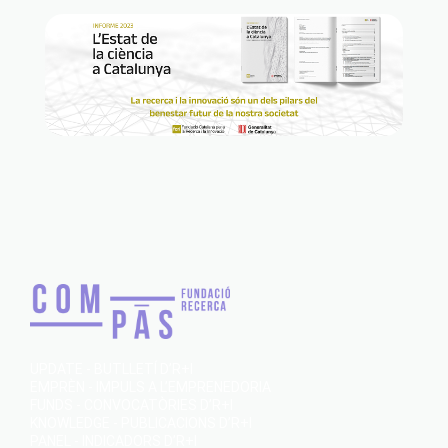
UPDATE - BUTLLETÍ D’R+I
EMPRÈN - IMPULS A L’EMPRENEDORIA
FUNDS - CONVOCATÒRIES D’R+I
KNOWLEDGE - PUBLICACIONS D’R+I
PANEL - INDICADORS D’R+I