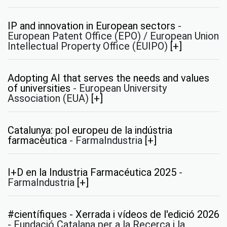
IP and innovation in European sectors
-
European Patent Office (EPO) / European Union
Intellectual Property Office (EUIPO)
[+]
Adopting AI that serves the needs and values
of universities
-
European University
Association (EUA)
[+]
Catalunya: pol europeu de la indústria
farmacèutica
-
FarmaIndustria
[+]
I+D en la Industria Farmacéutica 2025
-
FarmaIndustria
[+]
#científiques - Xerrada i vídeos de l'edició 2026
-
Fundació Catalana per a la Recerca i la