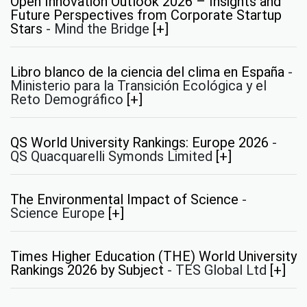
Open Innovation Outlook 2026 – Insights and
Future Perspectives from Corporate Startup
Stars
-
Mind the Bridge
[+]
Libro blanco de la ciencia del clima en España
-
Ministerio para la Transición Ecológica y el
Reto Demográfico
[+]
QS World University Rankings: Europe 2026
-
QS Quacquarelli Symonds Limited
[+]
The Environmental Impact of Science
-
Science Europe
[+]
Times Higher Education (THE) World University
Rankings 2026 by Subject
-
TES Global Ltd
[+]