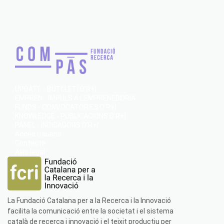
UPDATE - BUTLLETÍ D’R+I
EMPRÈN - IMPULS A L’EMPRENEDORIA
FUNDS - CONVOCATÒRIES D’R+I
KNOWLEDGE - PUBLICACIONS D’R+I
PANEL - INDICADORS D’R+I
Accés Usuaris
Contacte
Avís legal
La Fundació Catalana per a la Recerca i la Innovació
facilita la comunicació entre la societat i el sistema
català de recerca i innovació i el teixit productiu per