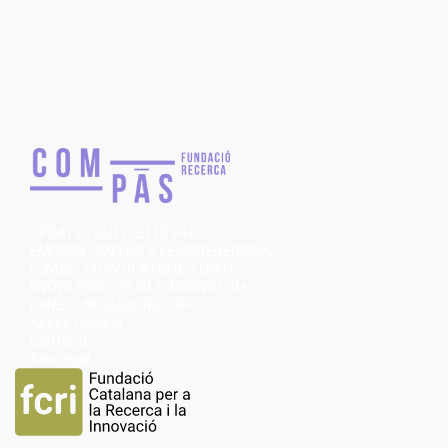
UPDATE - BUTLLETÍ D’R+I
EMPRÈN - IMPULS A L’EMPRENEDORIA
FUNDS - CONVOCATÒRIES D’R+I
KNOWLEDGE - PUBLICACIONS D’R+I
PANEL - INDICADORS D’R+I
Accés Usuaris
Contacte
Avís legal