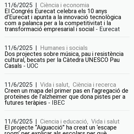
11/6/2025
|
Ciència i economia
El Congrés Eurecat celebra els 10 anys
d’Eurecat i apunta a la innovació tecnològica
com a palanca per a la competitivitat i la
transformació empresarial i social
-
Eurecat
11/6/2025
|
Humanes i socials
Dos projectes sobre música, pau i resistència
cultural, becats per la Càtedra UNESCO Pau
Casals
-
UOC
11/6/2025
|
Vida i salut, Ciència i recerca
Creen un mapa del primer pas en l’agregació de
proteïnes de l’alzheimer que dona pistes per a
futures teràpies
-
IBEC
11/6/2025
|
Ciencia i educació, Vida i salut
El projecte “Aiguacció” ha creat un ‘escape
room’ per explicar als escolars per què