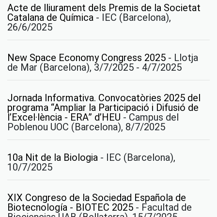
Acte de lliurament dels Premis de la Societat
Catalana de Química
-
IEC (Barcelona),
26/6/2025
New Space Economy Congress 2025
-
Llotja
de Mar (Barcelona), 3/7/2025 - 4/7/2025
Jornada Informativa. Convocatòries 2025 del
programa “Ampliar la Participació i Difusió de
l’Excel·lència - ERA” d’HEU
-
Campus del
Poblenou UOC (Barcelona), 8/7/2025
10a Nit de la Biologia
-
IEC (Barcelona),
10/7/2025
XIX Congreso de la Sociedad Española de
Biotecnología - BIOTEC 2025
-
Facultad de
Biociencias UAB (Bellaterra), 15/7/2025 -