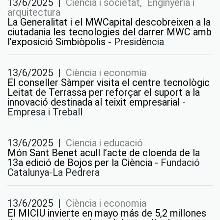
13/6/2025
|
Ciencia i societat, Enginyeria i
arquitectura
La Generalitat i el MWCapital descobreixen a la
ciutadania les tecnologies del darrer MWC amb
l'exposició Simbiòpolis
-
Presidència
13/6/2025
|
Ciència i economia
El conseller Sàmper visita el centre tecnològic
Leitat de Terrassa per reforçar el suport a la
innovació destinada al teixit empresarial
-
Empresa i Treball
13/6/2025
|
Ciencia i educació
Món Sant Benet acull l’acte de cloenda de la
13a edició de Bojos per la Ciència
-
Fundació
Catalunya-La Pedrera
13/6/2025
|
Ciència i economia
El MICIU invierte en mayo más de 5,2 millones