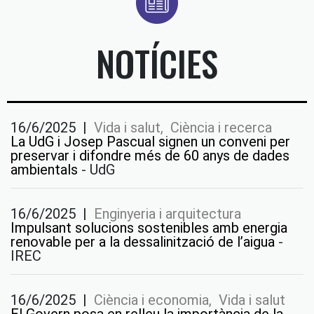
NOTÍCIES
16/6/2025
|
Vida i salut, Ciència i recerca
La UdG i Josep Pascual signen un conveni per
preservar i difondre més de 60 anys de dades
ambientals
-
UdG
16/6/2025
|
Enginyeria i arquitectura
Impulsant solucions sostenibles amb energia
renovable per a la dessalinització de l’aigua
-
IREC
16/6/2025
|
Ciència i economia, Vida i salut
El Govern posa en relleu la importància de la