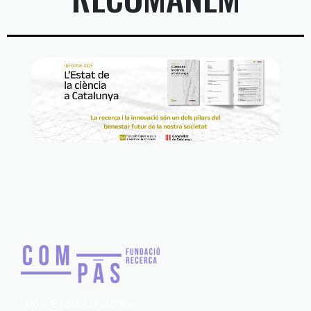
UPDATE - BUTLLETÍ D’R+I