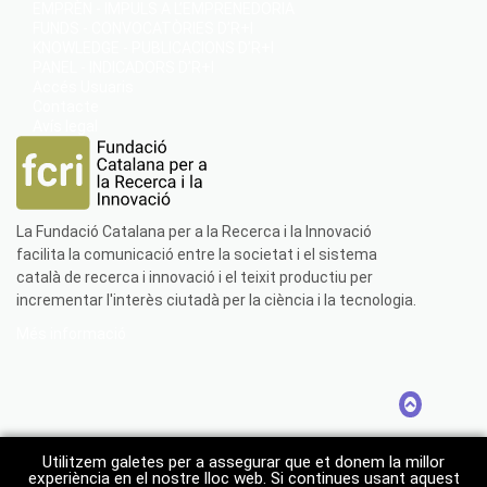
EMPRÈN - IMPULS A L’EMPRENEDORIA
FUNDS - CONVOCATÒRIES D’R+I
KNOWLEDGE - PUBLICACIONS D’R+I
PANEL - INDICADORS D’R+I
Accés Usuaris
Contacte
Avís legal
La Fundació Catalana per a la Recerca i la Innovació
facilita la comunicació entre la societat i el sistema
català de recerca i innovació i el teixit productiu per
incrementar l'interès ciutadà per la ciència i la tecnologia.
Més informació
Utilitzem galetes per a assegurar que et donem la millor
experiència en el nostre lloc web. Si continues usant aquest