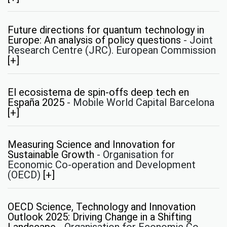
Future directions for quantum technology in
Europe: An analysis of policy questions
-
Joint
Research Centre (JRC). European Commission
[+]
El ecosistema de spin-offs deep tech en
España 2025
-
Mobile World Capital Barcelona
[+]
Measuring Science and Innovation for
Sustainable Growth
-
Organisation for
Economic Co-operation and Development
(OECD)
[+]
OECD Science, Technology and Innovation
Outlook 2025: Driving Change in a Shifting
Landscape
-
Organisation for Economic Co-