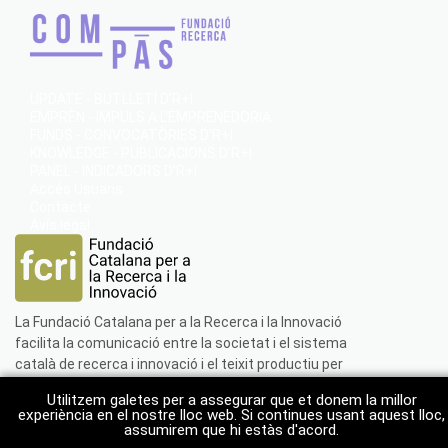
UPDATE - BUTLLETÍ D’R+I
EMPRÈN - IMPULS A L’EMPRENEDORIA
FUNDS - CONVOCATÒRIES D’R+I
KNOWLEDGE - PUBLICACIONS D’R+I
PANEL - INDICADORS D’R+I
Accés Usuaris
Contacte
Avís legal
La Fundació Catalana per a la Recerca i la Innovació
facilita la comunicació entre la societat i el sistema
català de recerca i innovació i el teixit productiu per
incrementar l'interès ciutadà per la ciència i la tecnologia.
Utilitzem galetes per a assegurar que et donem la millor
experiència en el nostre lloc web. Si continues usant aquest lloc,
Més informació
assumirem que hi estàs d'acord.